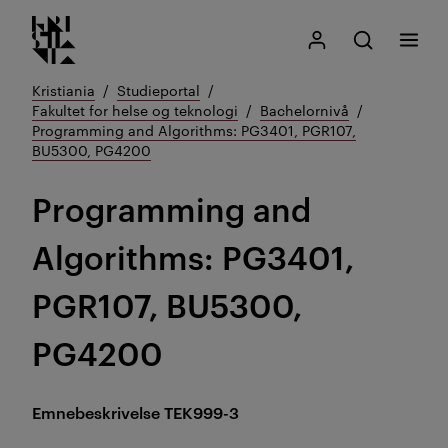
Kristiania logo
Gå
Søk
Mitt Kristiania
Åpne søk
Meny
til
innhold
Kristiania
Studieportal
Fakultet for helse og teknologi
Bachelornivå
Programming and Algorithms: PG3401, PGR107,
BU5300, PG4200
Programming and
Algorithms: PG3401,
PGR107, BU5300,
PG4200
Emnebeskrivelse
TEK999-3