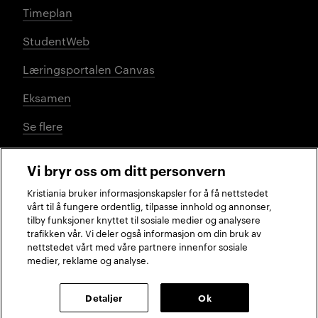
Timeplan
StudentWeb
Læringsportalen Canvas
Eksamen
Se flere
Vi bryr oss om ditt personvern
Sosiale medier
Kristiania bruker informasjonskapsler for å få nettstedet
vårt til å fungere ordentlig, tilpasse innhold og annonser,
tilby funksjoner knyttet til sosiale medier og analysere
trafikken vår. Vi deler også informasjon om din bruk av
Facebook
Instagram
LinkedIn
TikTok
nettstedet vårt med våre partnere innenfor sosiale
medier, reklame og analyse.
2026 © Kristiania
Detaljer
Ok