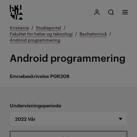
Kristiania logo
Gå
Søk
Mitt Kristiania
Åpne søk
Meny
til
innhold
Kristiania
Studieportal
Fakultet for helse og teknologi
Bachelornivå
Android programmering
Android programmering
Emnebeskrivelse
PGR208
Undervisningsperiode