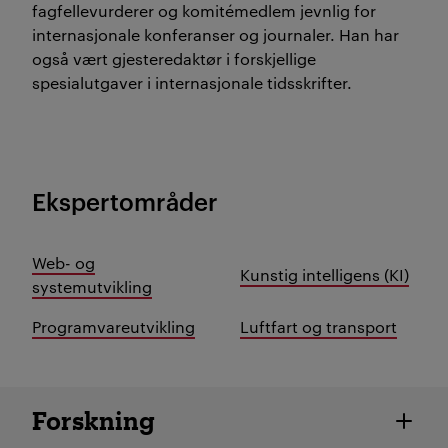
fagfellevurderer og komitémedlem jevnlig for
internasjonale konferanser og journaler. Han har
også vært gjesteredaktør i forskjellige
spesialutgaver i internasjonale tidsskrifter.
Ekspertområder
Web- og
Kunstig intelligens (KI)
systemutvikling
Programvareutvikling
Luftfart og transport
Ansatte detaljer
Forskning